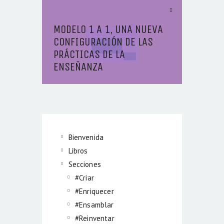
Next Article
MODELO 1 A 1, UNA NUEVA
CONFIGURACIÓN DE LAS
PRÁCTICAS DE LA
ENSEÑANZA
Bienvenida
Libros
Secciones
#Criar
#Enriquecer
#Ensamblar
#Reinventar