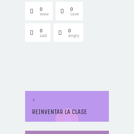
0
0
wow
love
0
0
sad
angry
NAVEGACIÓN DE
ENTRADAS
Previous Article
REINVENTAR LA CLASE