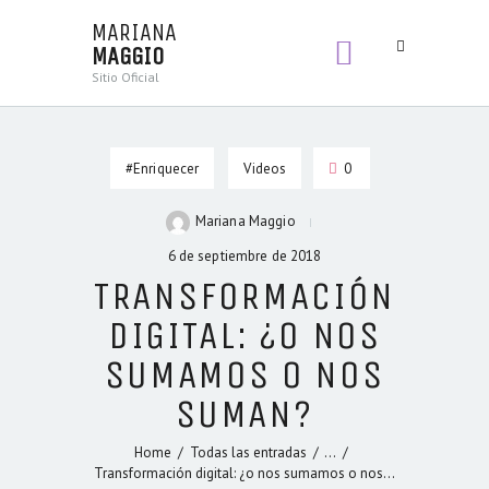
MARIANA
MAGGIO
MARIANA
Sitio Oficial
MAGGIO
Sitio Oficial
#Enriquecer
Videos
0
BIENVENIDA
LIBROS
Mariana Maggio
SECCIONES
6 de septiembre de 2018
CONTENIDOS
TRANSFORMACIÓN
DIGITAL: ¿O NOS
SUMAMOS O NOS
SUMAN?
Home
Todas las entradas
...
Transformación digital: ¿o nos sumamos o nos...