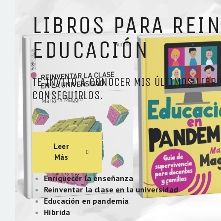
LIBROS PARA REI
EDUCACIÓN
TE INVITO A CONOCER MIS ÚLTIMOS LIBR
CONSEGUIRLOS.​
Leer
Más
Enriquecer la enseñanza
Reinventar la clase en la universidad
Educación en pandemia
Híbrida