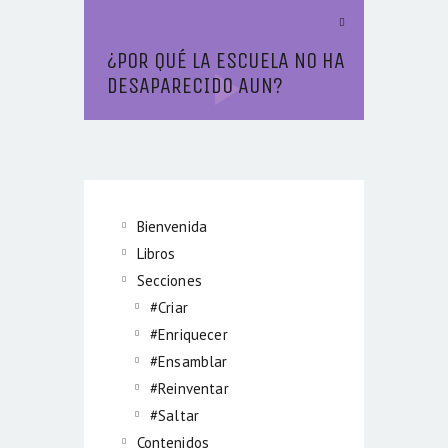
Next Article
¿POR QUÉ LA ESCUELA NO HA
DESAPARECIDO AUN?
Bienvenida
Libros
Secciones
#Criar
#Enriquecer
#Ensamblar
#Reinventar
#Saltar
Contenidos