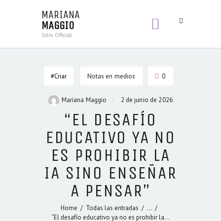
MARIANA
MAGGIO
MARIANA
Sitio Oficial
MAGGIO
Sitio Oficial
#Criar
Notas en medios
0
BIENVENIDA
LIBROS
Mariana Maggio
2 de junio de 2026
SECCIONES
“EL DESAFÍO
CONTENIDOS
EDUCATIVO YA NO
ES PROHIBIR LA
IA SINO ENSEÑAR
A PENSAR”
Home
Todas las entradas
...
“El desafío educativo ya no es prohibir la...