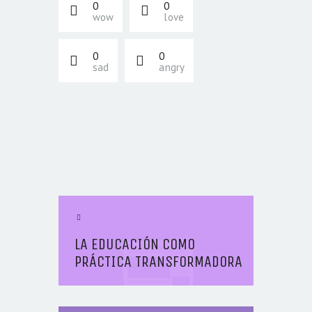
0
0
wow
love
0
0
sad
angry
NAVEGACIÓN DE
ENTRADAS
Previous Article
LA EDUCACIÓN COMO
PRÁCTICA TRANSFORMADORA