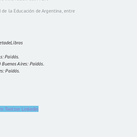
 de la Educación de Argentina, entre
etadeLibros
s: Paidós.
) Buenos Aires: Paidós.
s: Paidós.
am
Twitter
Linkedin