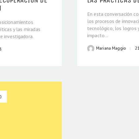
ECUPERACIÓN DE
LAS PRÁCTICAS D
N
En esta conversación c
los procesos de innovac
osicionamientos
tecnológico, los logros 
íticas y las miradas
impacto…
e investigadora.
Mariana Maggio
2
8
0