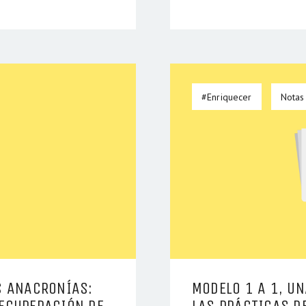
#Enriquecer
Notas
S ANACRONÍAS:
MODELO 1 A 1, U