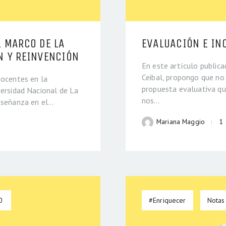
L MARCO DE LA
EVALUACIÓN E IN
N Y REINVENCIÓN
En este artículo public
Ceibal, propongo que no
Docentes en la
propuesta evaluativa q
versidad Nacional de La
nos…
enseñanza en el…
Mariana Maggio
1
0
#Enriquecer
Notas