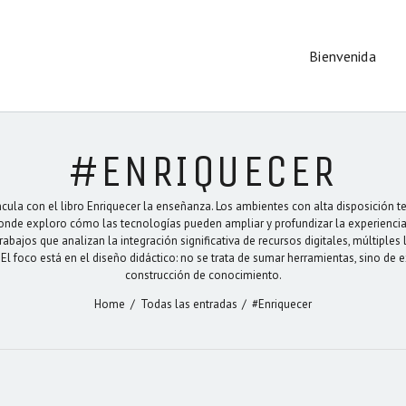
BIENVENIDA
Bienvenida
LIBROS
MARIANA
MAGGIO
SECCIONES
Sitio Oficial
CONTENIDOS
#ENRIQUECER
incula con el libro Enriquecer la enseñanza. Los ambientes con alta disposición
donde exploro cómo las tecnologías pueden ampliar y profundizar la experiencia
rabajos que analizan la integración significativa de recursos digitales, múltiple
El foco está en el diseño didáctico: no se trata de sumar herramientas, sino de 
construcción de conocimiento.
Home
Todas las entradas
#Enriquecer