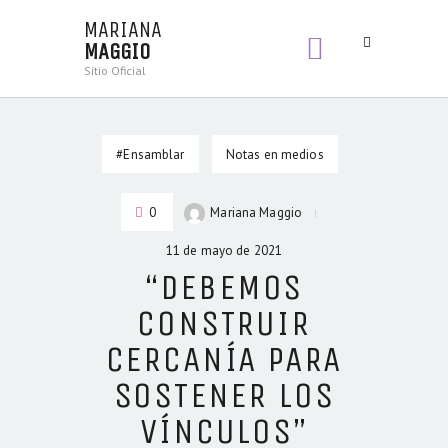
MARIANA
MAGGIO
MARIANA
Sitio Oficial
MAGGIO
Sitio Oficial
#Ensamblar
Notas en medios
BIENVENIDA
LIBROS
0
Mariana Maggio
SECCIONES
CONTENIDOS
11 de mayo de 2021
“DEBEMOS
CONSTRUIR
CERCANÍA PARA
SOSTENER LOS
VÍNCULOS”