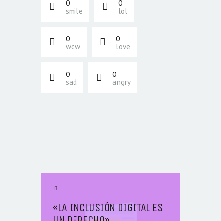
0
0
smile
lol
0
0
wow
love
0
0
sad
angry
NAVEGACIÓN DE
ENTRADAS
Previous Article
«LA INCLUSIÓN DIGITAL ES
UN DERECHO»